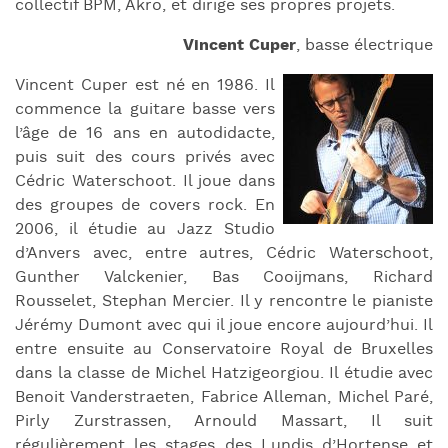
collectif BPM, Akro, et dirige ses propres projets.
Vincent Cuper
, basse électrique
Vincent Cuper est né en 1986. Il
commence la guitare basse vers
l’âge de 16 ans en autodidacte,
puis suit des cours privés avec
Cédric Waterschoot. Il joue dans
des groupes de covers rock. En
2006, il étudie au Jazz Studio
d’Anvers avec, entre autres, Cédric Waterschoot,
Gunther Valckenier, Bas Cooijmans, Richard
Rousselet, Stephan Mercier. Il y rencontre le pianiste
Jérémy Dumont avec qui il joue encore aujourd’hui. Il
entre ensuite au Conservatoire Royal de Bruxelles
dans la classe de Michel Hatzigeorgiou. Il étudie avec
Benoit Vanderstraeten, Fabrice Alleman, Michel Paré,
Pirly Zurstrassen, Arnould Massart, Il suit
régulièrement les stages des Lundis d’Hortense et