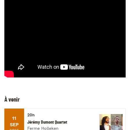
À venir
20h
11
Jérémy Dumont Quartet
SEP
Ferme Holleken