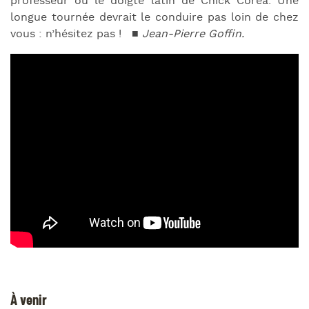
professeur ou le doigté latin de Chick Corea. Une
longue tournée devrait le conduire pas loin de chez
vous : n’hésitez pas !
■ Jean-Pierre Goffin.
À venir