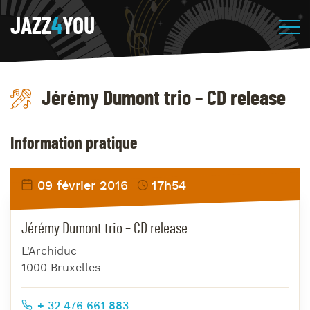
JAZZ
4
YOU
Jérémy Dumont trio – CD release
Information pratique
09 février 2016
17h54
Jérémy Dumont trio – CD release
L'Archiduc
1000 Bruxelles
+ 32 476 661 883