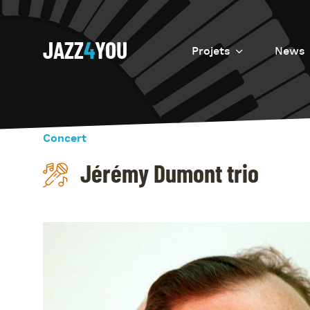
JAZZ
4
YOU
Projets
News
Introduction
Resurrection
Concert
Eretz
Jérémy Dumont trio