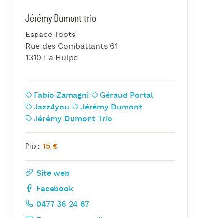
azz Nights
Jérémy Dumont trio
es Midis-Jazz
Espace Toots
azz au Pavillon
Rue des Combattants 61
azz & Jam at CBG
1310 La Hulpe
Fabio Zamagni
Géraud Portal
Jazz4you
Jérémy Dumont
Jérémy Dumont Trio
15 €
Prix :
Site web
Facebook
0477 36 24 87