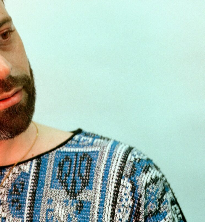
J
L
J
J