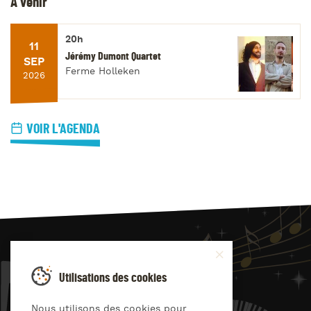
À venir
20h
11
Jérémy Dumont Quartet
SEP
Ferme Holleken
2026
VOIR L'AGENDA
JAZZ
4
YOU
Utilisations des cookies
Suivez-nous sur
Nous utilisons des cookies pour