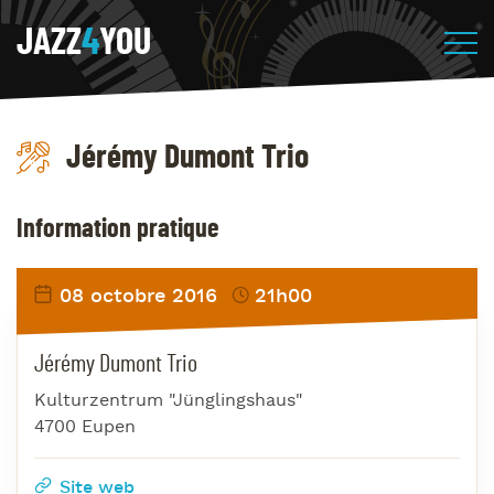
JAZZ
4
YOU
Jérémy Dumont Trio
Information pratique
08 octobre 2016
21h00
Jérémy Dumont Trio
Kulturzentrum "Jünglingshaus"
4700 Eupen
Site web