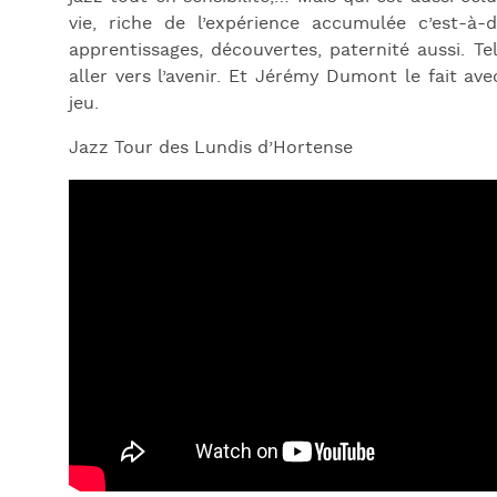
vie, riche de l’expérience accumulée c’est-à-
apprentissages, découvertes, paternité aussi. T
aller vers l’avenir. Et Jérémy Dumont le fait ave
jeu.
Jazz Tour des Lundis d’Hortense