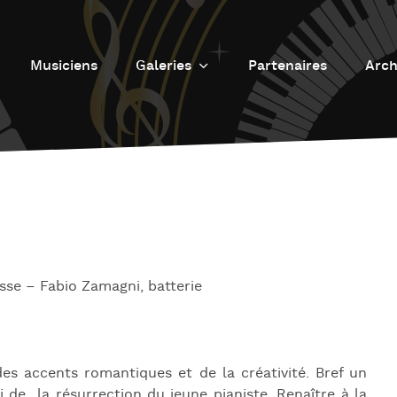
Musiciens
Galeries
Partenaires
Arch
Galerie photos
L
Galerie Vidéos
Fu
J
d
J
L’
se – Fabio Zamagni, batterie
L
D
L
des accents romantiques et de la créativité. Bref un
ui de la résurrection du jeune pianiste. Renaître à la