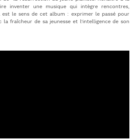
J
dire inventer une musique qui intègre rencontres,
L
el est le sens de cet album : exprimer le passé pour
c la fraîcheur de sa jeunesse et l’intelligence de son
J
J