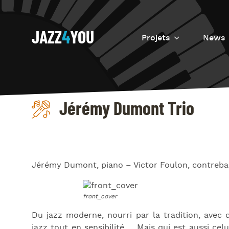
JAZZ
4
YOU
Projets
News
Introduction
Resurrection
Jérémy Dumont Trio
Eretz
Jérémy Dumont, piano – Victor Foulon, contrebas
Du jazz moderne, nourri par la tradition, avec 
jazz tout en sensibilité,… Mais qui est aussi cel