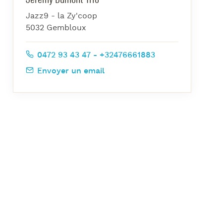
azz Nights
Jazz9 - la Zy'coop
es Midis-Jazz
5032 Gembloux
azz au Pavillon
0472 93 43 47 - +32476661883
azz & Jam at CBG
Envoyer un email