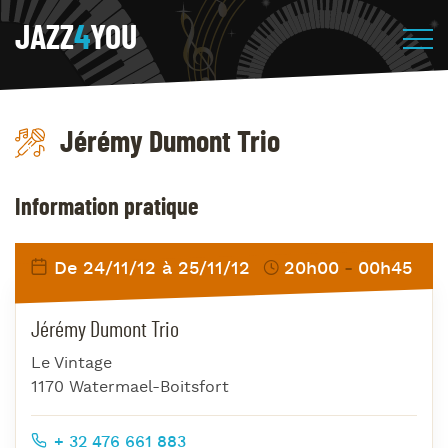
JAZZ
4
YOU
Jérémy Dumont Trio
Information pratique
De 24/11/12 à 25/11/12
20h00
00h45
Jérémy Dumont Trio
Le Vintage
1170 Watermael-Boitsfort
+ 32 476 661 883