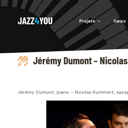
JAZZ
4
YOU
Projets
News
Introduction
Resurrection
Jérémy Dumont – Nicolas
Eretz
Jérémy Dumont, piano – Nicolas Kummert, saxop