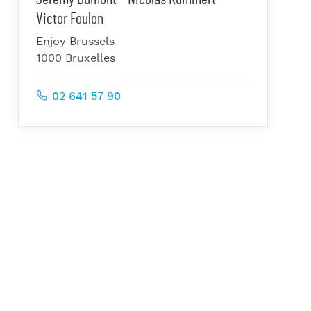
azz Nights
Victor Foulon
es Midis-Jazz
Enjoy Brussels
azz au Pavillon
1000 Bruxelles
azz & Jam at CBG
02 641 57 90