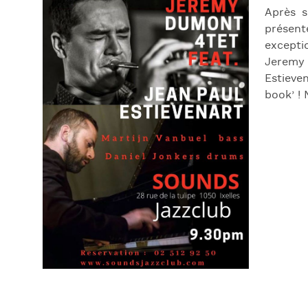
Après s
présent
excepti
Jeremy
Estieve
book’ !