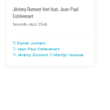
azz Nights
Jérémy Dumont 4tet feat. Jean-Paul
es Midis-Jazz
Estiévenart
azz au Pavillon
Sounds Jazz Club
azz & Jam at CBG
Daniel Jonkers
Jean-Paul Estievenart
Jérémy Dumont
Martijn Vanbuel