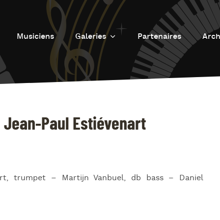
Musiciens
Galeries
Partenaires
Arch
Galerie photos
L
Galerie Vidéos
Fu
J
d
 Jean-Paul Estiévenart
J
L’
L
rt, trumpet – Martijn Vanbuel, db bass – Daniel
D
L