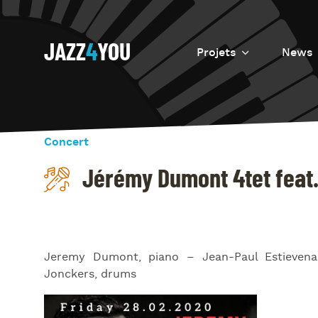
JAZZ
4
YOU
Projets
News
Introduction
Resurrection
Concert
Eretz
Jérémy Dumont 4tet feat.
Jeremy Dumont, piano – Jean-Paul Estievena
Jonckers, drums