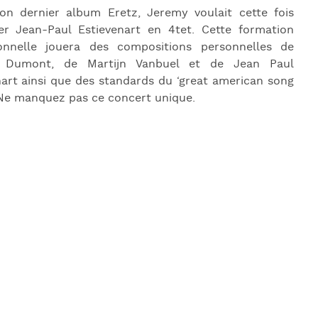
J
on dernier album Eretz, Jeremy voulait cette fois
L
er Jean-Paul Estievenart en 4tet. Cette formation
onnelle jouera des compositions personnelles de
J
 Dumont, de Martijn Vanbuel et de Jean Paul
J
nart ainsi que des standards du ‘great american song
 Ne manquez pas ce concert unique.