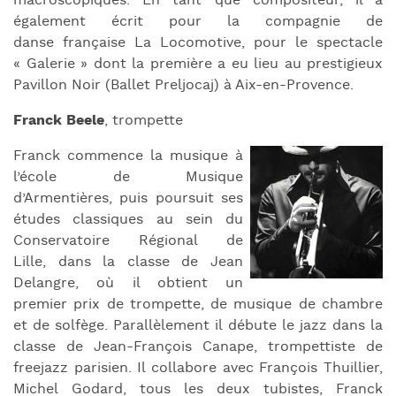
macroscopiques. En tant que compositeur, il a
également écrit pour la compagnie de
danse française La Locomotive, pour le spectacle
« Galerie » dont la première a eu lieu au prestigieux
Pavillon Noir (Ballet Preljocaj) à Aix-en-Provence.
Franck Beele
, trompette
Franck commence la musique à
l’école de Musique
d’Armentières,
puis
poursuit ses
études classiques au sein du
Conservatoire Régional de
Lille,
dans la classe de Jean
Delangre, où il obtient un
premier prix de trompette,
de musique de chambre
et de solfège.
Parallèlement il débute le jazz dans la
classe de Jean-François Canape,
trompettiste de
freejazz parisien. Il collabore avec François Thuillier,
Michel
Godard, tous les deux tubistes, Franck