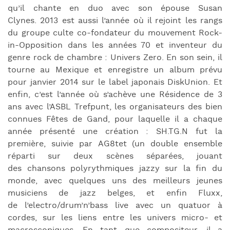
qu’il chante en duo avec son épouse Susan
Clynes. 2013 est aussi l’année où il rejoint les rangs
du groupe culte co-fondateur du mouvement Rock-
in-Opposition dans les années 70 et inventeur du
genre rock de chambre : Univers Zero. En son sein, il
tourne au Mexique et enregistre un album prévu
pour janvier 2014 sur le label japonais DiskUnion. Et
enfin, c’est l’année où s’achève une Résidence de 3
ans avec l’ASBL Trefpunt, les organisateurs des bien
connues Fêtes de Gand, pour laquelle il a chaque
année présenté une création : SH.TG.N fut la
première, suivie par AG8tet (un double ensemble
réparti sur deux scènes séparées, jouant
des chansons polyrythmiques jazzy sur la fin du
monde, avec quelques uns des meilleurs jeunes
musiciens de jazz belges, et enfin Fluxx,
de l’electro/drum’n’bass live avec un quatuor à
cordes, sur les liens entre les univers micro- et