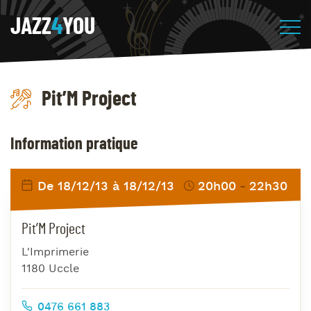
JAZZ
4
YOU
Pit’M Project
Information pratique
De 18/12/13 à 18/12/13
20h00
22h30
Pit’M Project
L'Imprimerie
1180 Uccle
0476 661 883