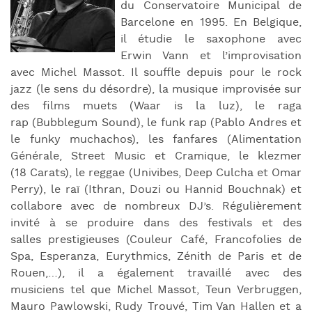
du Conservatoire Municipal de
Barcelone en 1995. En Belgique,
il étudie le saxophone avec
Erwin Vann et l’improvisation
avec Michel Massot. Il souffle depuis pour le rock
jazz (le sens du désordre), la musique improvisée sur
des films muets (Waar is la luz), le raga
rap (Bubblegum Sound), le funk rap (Pablo Andres et
le funky muchachos), les fanfares (Alimentation
Générale, Street Music et Cramique, le klezmer
(18 Carats), le reggae (Univibes, Deep Culcha et Omar
Perry), le raï (Ithran, Douzi ou Hannid Bouchnak) et
collabore avec de nombreux DJ’s. Régulièrement
invité à se produire dans des festivals et des
salles prestigieuses (Couleur Café, Francofolies de
Spa, Esperanza, Eurythmics, Zénith de Paris et de
Rouen,…), il a également travaillé avec des
musiciens tel que Michel Massot, Teun Verbruggen,
Mauro Pawlowski, Rudy Trouvé, Tim Van Hallen et a