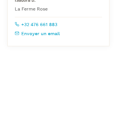
azz Nights
La Ferme Rose
es Midis-Jazz
azz au Pavillon
+32 476 661 883
azz & Jam at CBG
Envoyer un email