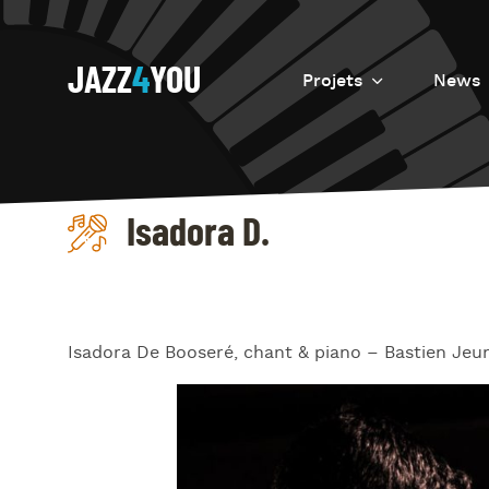
JAZZ
4
YOU
Projets
News
Introduction
Resurrection
Isadora D.
Eretz
Isadora De Booseré, chant & piano – Bastien Jeun