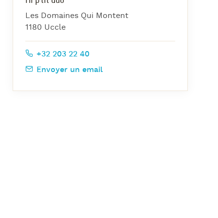
azz Nights
Les Domaines Qui Montent
es Midis-Jazz
1180 Uccle
azz au Pavillon
+32 203 22 40
azz & Jam at CBG
Envoyer un email