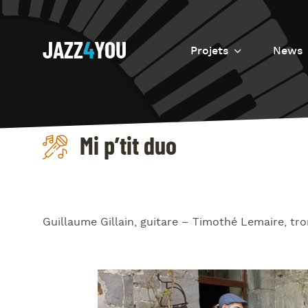
JAZZ
4
YOU
Projets
News
Introduction
Resurrection
Mi p’tit duo
Eretz
Guillaume Gillain, guitare – Timothé Lemaire, t