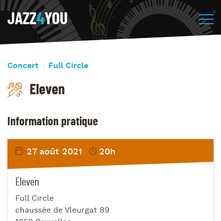
JAZZ
4
YOU
Concert
Full Circle
Eleven
Information pratique
27 août 2021
20h
Eleven
Full Circle
chaussée de Vleurgat 89