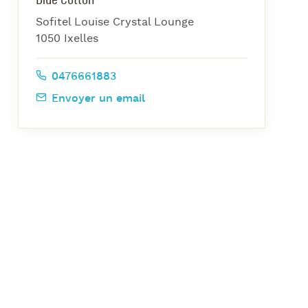
azz Nights
Sofitel Louise Crystal Lounge
es Midis-Jazz
1050 Ixelles
azz au Pavillon
0476661883
azz & Jam at CBG
Envoyer un email