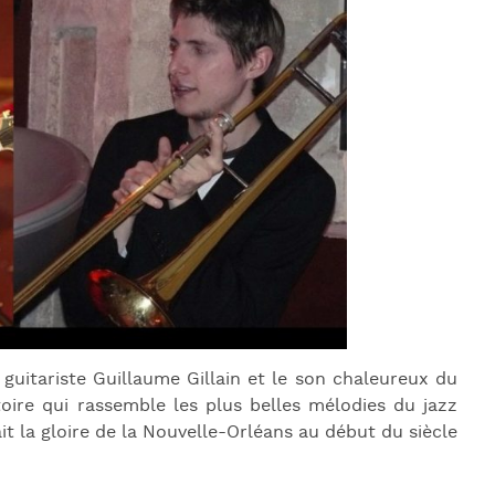
J
L
J
J
 guitariste Guillaume Gillain et le son chaleureux du
ire qui rassemble les plus belles mélodies du jazz
it la gloire de la Nouvelle-Orléans au début du siècle