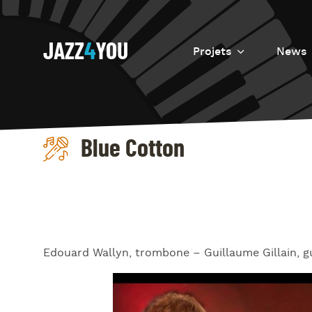
JAZZ
4
YOU
Projets
News
Introduction
Resurrection
Blue Cotton
Eretz
Edouard Wallyn, trombone – Guillaume Gillain, g