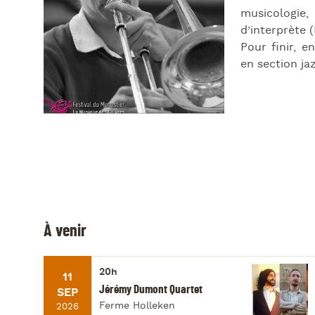
musicologie
d’interprète 
Pour finir, e
en section ja
À venir
20h
11
Jérémy Dumont Quartet
SEP
Ferme Holleken
2026