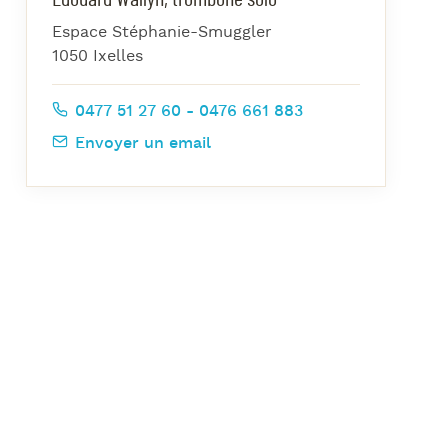
azz Nights
Espace Stéphanie-Smuggler
es Midis-Jazz
1050 Ixelles
azz au Pavillon
0477 51 27 60 - 0476 661 883
azz & Jam at CBG
Envoyer un email