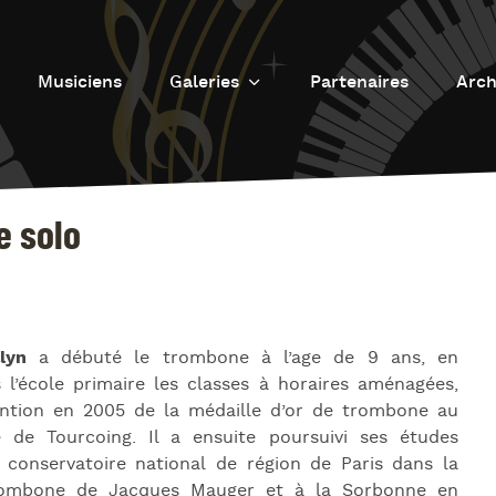
Musiciens
Galeries
Partenaires
Arch
Galerie photos
L
Galerie Vidéos
Fu
e solo
J
d
J
L’
lyn
a débuté le trombone à l’age de 9 ans, en
L
 l’école primaire les classes à horaires aménagées,
tention en 2005 de la médaille d’or de trombone au
D
e de Tourcoing. Il a ensuite poursuivi ses études
L
 conservatoire national de région de Paris dans la
rombone de Jacques Mauger et à la Sorbonne en