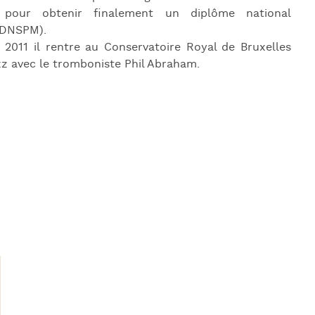
J
, pour obtenir finalement un diplôme national
L
(DNSPM).
n 2011 il rentre au Conservatoire Royal de Bruxelles
J
zz avec le tromboniste Phil Abraham.
J