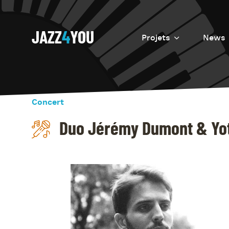
JAZZ
4
YOU
Projets
News
Introduction
Resurrection
Concert
Eretz
Duo Jérémy Dumont & Yo