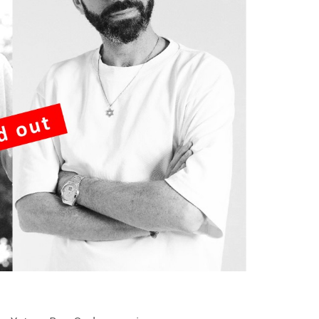
J
L
J
J