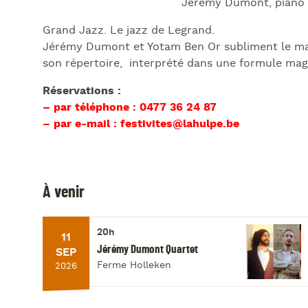
Jérémy Dumont, piano 
Grand Jazz. Le jazz de Legrand.
Jérémy Dumont et Yotam Ben Or subliment le mag
son répertoire, interprété dans une formule ma
Réservations :
– par téléphone : 0477 36 24 87
– par e-mail : festivites@lahulpe.be
À venir
20h
11
Jérémy Dumont Quartet
SEP
Ferme Holleken
2026