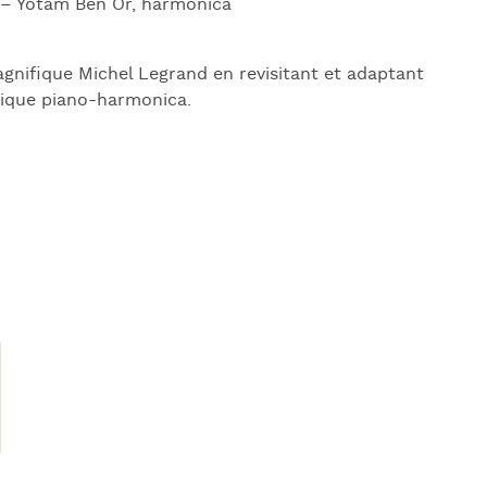
– Yotam Ben Or, harmonica
nifique Michel Legrand en revisitant et adaptant
gique piano-harmonica.