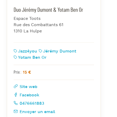
azz Nights
Duo Jérémy Dumont & Yotam Ben Or
es Midis-Jazz
Espace Toots
azz au Pavillon
Rue des Combattants 61
azz & Jam at CBG
1310 La Hulpe
Jazz4you
Jérémy Dumont
Yotam Ben Or
15 €
Prix :
Site web
Facebook
0476661883
Envoyer un email