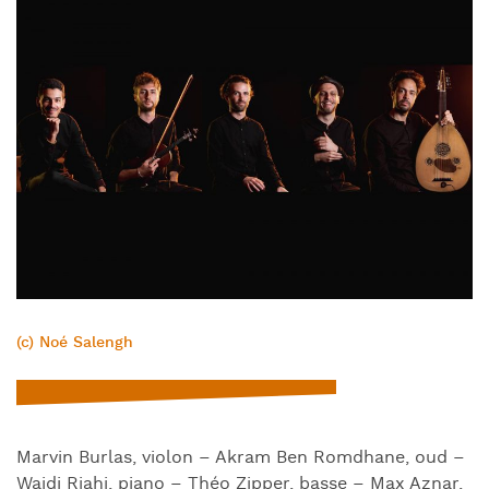
(c) Noé Salengh
Marvin Burlas, violon – Akram Ben Romdhane, oud –
Wajdi Riahi, piano – Théo Zipper, basse – Max Aznar,