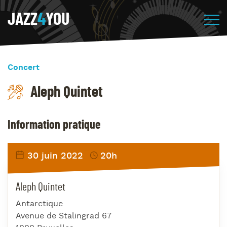
JAZZ
4
YOU
Concert
Aleph Quintet
Information pratique
30 juin 2022
20h
Aleph Quintet
Antarctique
Avenue de Stalingrad 67