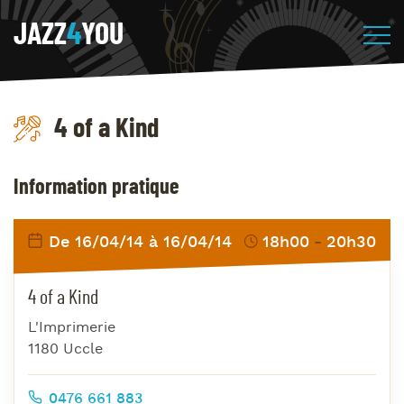
JAZZ
4
YOU
4 of a Kind
Information pratique
De 16/04/14 à 16/04/14
18h00
20h30
4 of a Kind
L'Imprimerie
1180 Uccle
0476 661 883